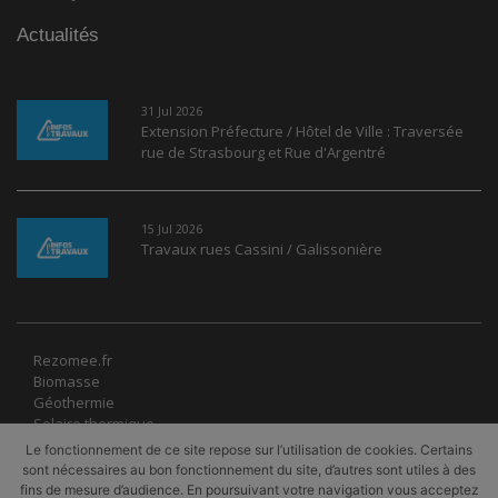
Actualités
31 Jul 2026
Extension Préfecture / Hôtel de Ville : Traversée
rue de Strasbourg et Rue d'Argentré
15 Jul 2026
Travaux rues Cassini / Galissonière
Rezomee.fr
Biomasse
Géothermie
Solaire thermique
Récupération
Le fonctionnement de ce site repose sur l’utilisation de cookies. Certains
UVE
sont nécessaires au bon fonctionnement du site, d’autres sont utiles à des
PAC
fins de mesure d’audience. En poursuivant votre navigation vous acceptez