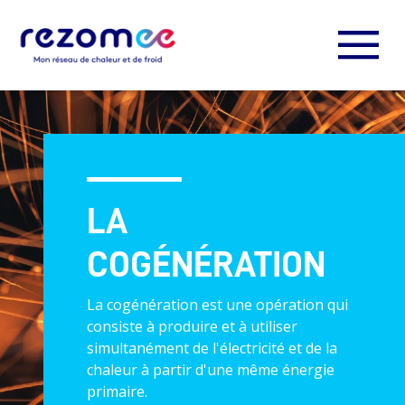
LA
COGÉNÉRATION
La cogénération est une opération qui
consiste à produire et à utiliser
simultanément de l'électricité et de la
chaleur à partir d'une même énergie
primaire.