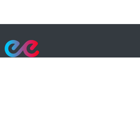
Rezomee, mon réseau de chaleur et de froid
CONTACT
contact[at]rezomee[dot]fr
ENGIE SOLUTIONS
engie-solutions.com