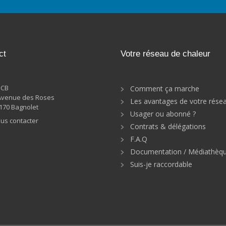
ct
Votre réseau de chaleur
DCB
Comment ça marche
Avenue des Roses
Les avantages de votre rése
170 Bagnolet
Usager ou abonné ?
us contacter
Contrats & délégations
F.A.Q
Documentation / Médiathèq
Suis-je raccordable