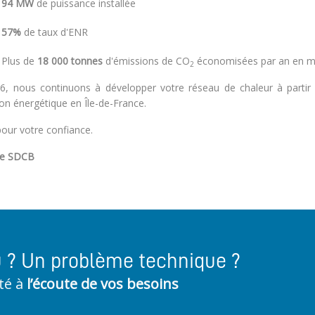
94 MW
de puissance installée
57%
de taux d'ENR
Plus de
18 000 tonnes
d'émissions de CO
économisées par an en 
2
6, nous continuons à développer votre réseau de chaleur à partir d
ion énergétique en Île-de-France.
pour votre confiance.
pe SDCB
u ? Un problème technique ?
té à
l’écoute de vos besoins