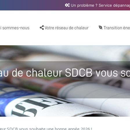
Un problème ? Service dépannag
i sommes-nous
Votre réseau de chaleur
Transition én
eau de chaleur SDCB vous s
leur SDCB vous souhaite une bonne année 2026 !