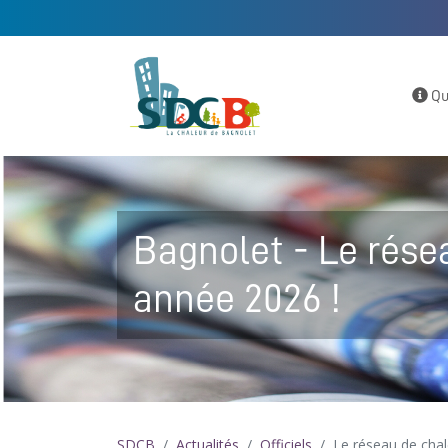
Qu
Bagnolet - Le rés
année 2026 !
SDCB
Actualités
Officiels
Le réseau de cha