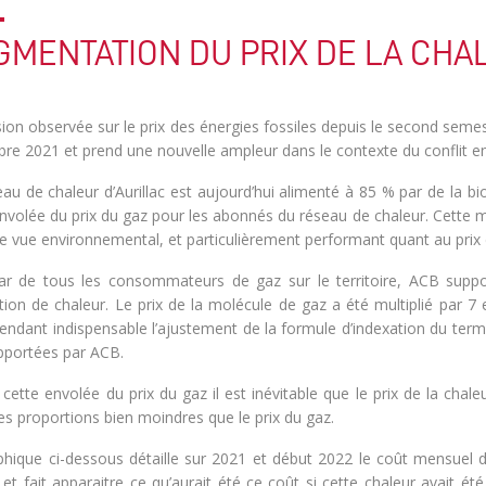
GMENTATION DU PRIX DE LA CHA
ion observée sur le prix des énergies fossiles depuis le second seme
e 2021 et prend une nouvelle ampleur dans le contexte du conflit entr
au de chaleur d’Aurillac est aujourd’hui alimenté à 85 % par de la bi
nvolée du prix du gaz pour les abonnés du réseau de chaleur. Cette mi
de vue environnemental, et particulièrement performant quant au prix
star de tous les consommateurs de gaz sur le territoire, ACB suppo
ion de chaleur. Le prix de la molécule de gaz a été multiplié par 7 
endant indispensable l’ajustement de la formule d’indexation du term
pportées par ACB.
cette envolée du prix du gaz il est inévitable que le prix de la cha
s proportions bien moindres que le prix du gaz.
phique ci-dessous détaille sur 2021 et début 2022 le coût mensuel 
et fait apparaitre ce qu’aurait été ce coût si cette chaleur avait été