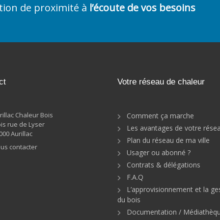
ation de proximité à
l’écoute de vos besoins
ct
Votre réseau de chaleur
rillac Chaleur Bois
Comment ça marche
bis rue de Lyser
Les avantages de votre rése
000 Aurillac
Plan du réseau de ma ville
us contacter
Usager ou abonné ?
Contrats & délégations
F.A.Q
L’approvisionnement et la ge
du bois
Documentation / Médiathèq