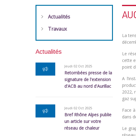
AU
Actualités
Travaux
La tens
décembr
Actualités
Le rése
cette e
Jeudi 02 Oct 2025
point 
Retombées presse de la
A l’in
signature de l'extension
product
d'ACB au nord d'Aurillac
2022, r
gaz su
Jeudi 02 Oct 2025
Face à 
Bref Rhône Alpes publie
dans de
un article sur votre
réseau de chaleur
Le gra
réseau 