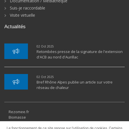
Documentation / Médiathèque
Suis-je raccordable
Visite virtuelle
Actualités
02 Oct 2025
Retombées presse de la signature de l'extension
d'ACB au nord d'Aurillac
02 Oct 2025
Bref Rhône Alpes publie un article sur votre
réseau de chaleur
Rezomee.fr
Biomasse
Géothermie
Solaire thermique
Le fonctionnement de ce site repose sur l’utilisation de cookies. Certains