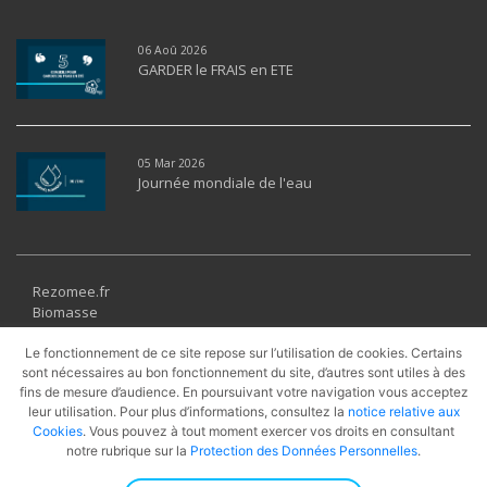
06 Aoû 2026
GARDER le FRAIS en ETE
05 Mar 2026
Journée mondiale de l'eau
Rezomee.fr
Biomasse
Géothermie
Solaire thermique
Le fonctionnement de ce site repose sur l’utilisation de cookies. Certains
sont nécessaires au bon fonctionnement du site, d’autres sont utiles à des
Récupération
fins de mesure d’audience. En poursuivant votre navigation vous acceptez
UVE
leur utilisation. Pour plus d’informations, consultez la
notice relative aux
PAC
Cookies
. Vous pouvez à tout moment exercer vos droits en consultant
Cogénération
notre rubrique sur la
Protection des Données Personnelles
.
Gaz Naturel