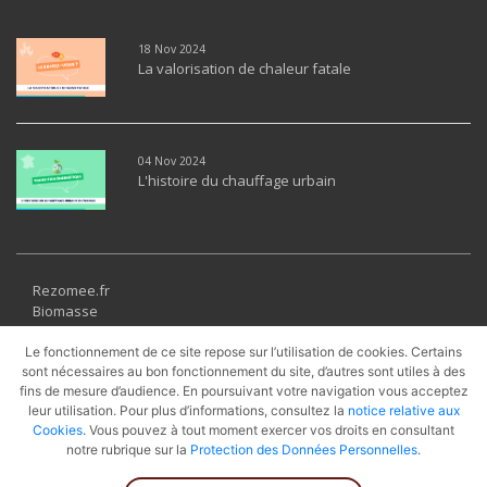
18 Nov 2024
La valorisation de chaleur fatale
04 Nov 2024
L'histoire du chauffage urbain
Rezomee.fr
Biomasse
Géothermie
Solaire thermique
Le fonctionnement de ce site repose sur l’utilisation de cookies. Certains
Récupération
sont nécessaires au bon fonctionnement du site, d’autres sont utiles à des
fins de mesure d’audience. En poursuivant votre navigation vous acceptez
UVE
leur utilisation. Pour plus d’informations, consultez la
notice relative aux
PAC
Cookies
. Vous pouvez à tout moment exercer vos droits en consultant
Cogénération
notre rubrique sur la
Protection des Données Personnelles
.
Gaz Naturel