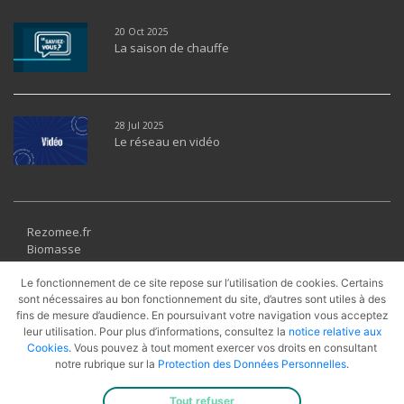
20 Oct 2025
La saison de chauffe
28 Jul 2025
Le réseau en vidéo
Rezomee.fr
Biomasse
Géothermie
Solaire thermique
Le fonctionnement de ce site repose sur l’utilisation de cookies. Certains
sont nécessaires au bon fonctionnement du site, d’autres sont utiles à des
Récupération
fins de mesure d’audience. En poursuivant votre navigation vous acceptez
UVE
leur utilisation. Pour plus d’informations, consultez la
notice relative aux
PAC
Cookies
. Vous pouvez à tout moment exercer vos droits en consultant
Cogénération
notre rubrique sur la
Protection des Données Personnelles
.
Gaz Naturel
Tout refuser