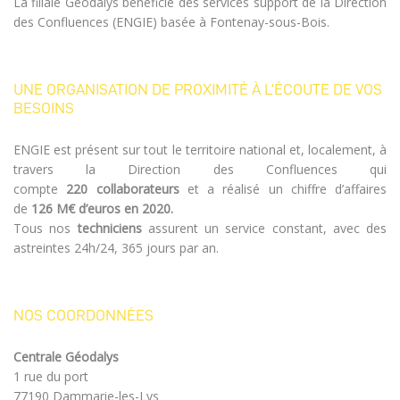
La filiale Géodalys bénéficie des services support de la Direction
des Confluences (ENGIE) basée à Fontenay-sous-Bois.
UNE ORGANISATION DE PROXIMITÉ À L’ÉCOUTE DE VOS
BESOINS
ENGIE est présent sur tout le territoire national et, localement, à
travers la Direction des Confluences qui
compte
220 collaborateurs
et a réalisé un chiffre d’affaires
de
126 M€
d’euros en 2020.
Tous nos
techniciens
assurent un service constant, avec des
astreintes 24h/24, 365 jours par an.
NOS COORDONNÉES
Centrale Géodalys
1 rue du port
77190 Dammarie-les-Lys