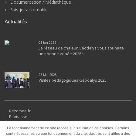
Documentation / Médiathèque
Suis-je raccordable
Actualités
01 Jan 2026
Le réseau de chaleur Géodalys vous souhaite
une bonne année 2026 !
26 Mai 2025
Visites pédagogiques Géodalys 2025
Rezomee.fr
Biomasse
Géothermie
Solaire thermique
Le fonctionnement de ce site repose sur l’utilisation de cookies. Certains
Récupération
sont nécessaires au bon fonctionnement du site, d’autres sont utiles à des