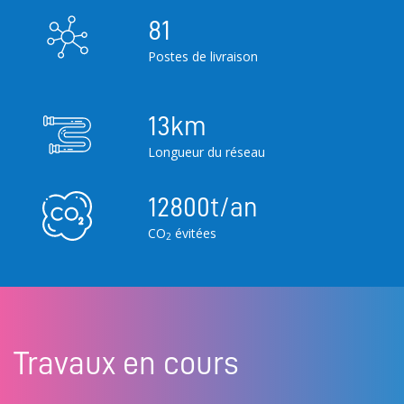
81
Postes de livraison
13
km
Longueur du réseau
12800
t/an
CO
évitées
2
Travaux en cours