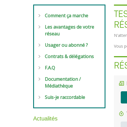
TE
Comment ça marche
RÉ
Les avantages de votre
réseau
N'atten
Usager ou abonné ?
Vous p
Contrats & délégations
RÉ
F.A.Q
Documentation /
Médiathèque
Suis-je raccordable
Actualités