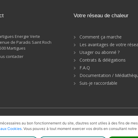
ct
Votre réseau de chaleur
rtigues Energie Verte
Comment ça marche
enue de Paradis Saint Roch
Les avantages de votre rése
500 Martigues
Usager ou abonné ?
us contacter
Contrats & délégations
F.A.Q
Documentation / Médiathèq
Suis-je raccordable
ie
Solaire thermique
Récupération
UVE
 nécessaires au bon fonctionnement du site, d’autres sont utiles à des fins de me
e aux Cookies
. Vous pouvez à tout moment exercer vos droits en consultant notre 