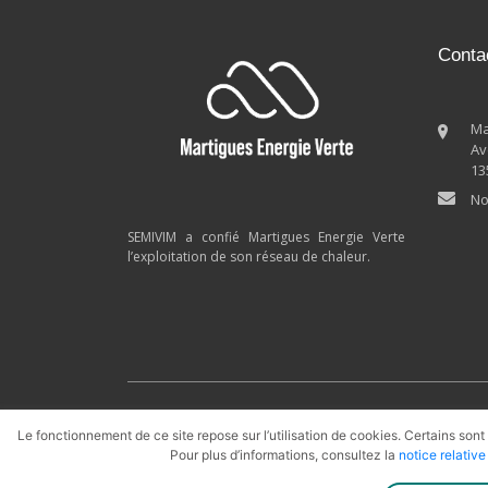
Conta
Ma
Av
13
No
SEMIVIM a confié Martigues Energie Verte
l’exploitation de son réseau de chaleur.
Rezomee.fr
Biomasse
Géotherm
Le fonctionnement de ce site repose sur l’utilisation de cookies. Certains sont
Pour plus d’informations, consultez la
notice relativ