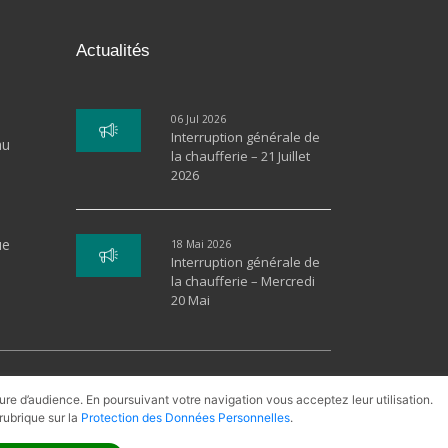
Actualités
06 Jul 2026
Interruption générale de
au
la chaufferie – 21 Juillet
2026
ue
18 Mai 2026
Interruption générale de
la chaufferie – Mercredi
20 Mai
PAC
Cogénération
Gaz Naturel
sure d’audience. En poursuivant votre navigation vous acceptez leur utilisation.
rubrique sur la
Protection des Données Personnelles
.