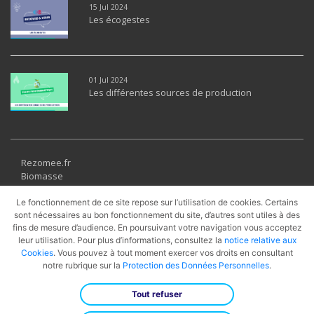
15 Jul 2024
Les écogestes
01 Jul 2024
Les différentes sources de production
Rezomee.fr
Biomasse
Géothermie
Solaire thermique
Le fonctionnement de ce site repose sur l’utilisation de cookies. Certains
sont nécessaires au bon fonctionnement du site, d’autres sont utiles à des
Récupération
fins de mesure d’audience. En poursuivant votre navigation vous acceptez
UVE
leur utilisation. Pour plus d’informations, consultez la
notice relative aux
PAC
Cookies
. Vous pouvez à tout moment exercer vos droits en consultant
Cogénération
notre rubrique sur la
Protection des Données Personnelles
.
Gaz Naturel
Tout refuser