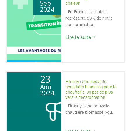
Sep
chaleur
2024
En France, la chaleur
représente 50% de notre
consommation
énergétique...
Lire la suite
23
Firminy : Une nouvelle
Aoû
chaudière biomasse pour la
2024
chaufferie, un pas de plus
vers la décarbonation
Firminy : Une nouvelle
chaudière biomasse pou...