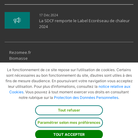
17 Déc 2024
La SDCF remporte le Label Ecoréseau de chaleur
2024
Rezomee.fr
Biomasse
Géothermie
Solaire thermique
Le fonctionnement de ce site repose sur l’utilisation de cookies. Certains
Récupération
sont nécessaires au bon fonctionnement du site, d’autres sont utiles à des
fins de mesure d’audience. En poursuivant votre navigation vous acceptez
UVE
leur utilisation. Pour plus d’informations, consultez la
notice relative aux
PAC
Cookies
. Vous pouvez à tout moment exercer vos droits en consultant
Cogénération
notre rubrique sur la
Protection des Données Personnelles
.
Gaz Naturel
Tout refuser
© 2026
Engie Solutions
· Tous droits réservés ·
Revenir en haut
Paramétrer selon mes préférences
Mentions Légales
·
CGU
·
Accessibilité
·
Données
personnelles
·
Cookies
·
Plan du site
TOUT ACCEPTER