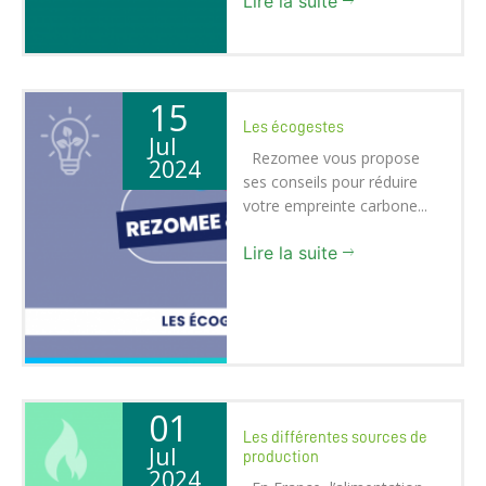
Lire la suite
15
Les écogestes
Jul
Rezomee vous propose
2024
ses conseils pour réduire
votre empreinte carbone...
Lire la suite
01
Les différentes sources de
Jul
production
2024