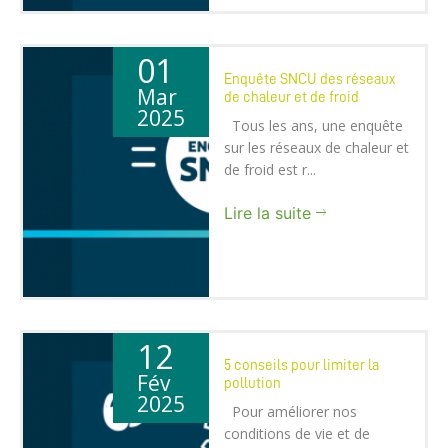
01
Enquête SNCU des réseaux
Mar
de chaleur et de froid
2025
Tous les ans, une enquête
sur les réseaux de chaleur et
de froid est r...
Lire la suite
12
5 conseils pour limiter la
Fév
pollution
2025
Pour améliorer nos
conditions de vie et de