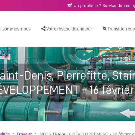
Un problème ? Service dépannag
i sommes-nous
Votre réseau de chaleur
Transition én
aint-Denis, Pierrefitte, Stai
ELOPPEMENT - 16 février 
alités
Travaux
INFOS TRAVAUX DÉVELOPPEMENT - 16 février a