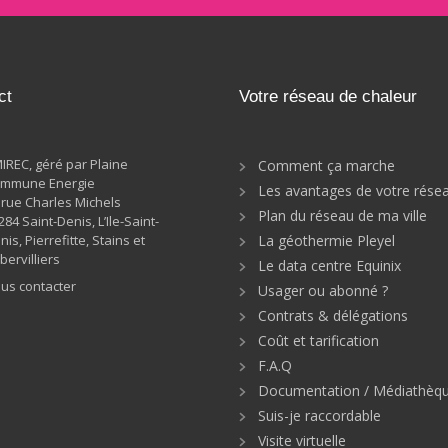
ct
Votre réseau de chaleur
IREC, géré par Plaine
Comment ça marche
mmune Energie
Les avantages de votre rése
 rue Charles Michels
Plan du réseau de ma ville
284 Saint-Denis, L’Ile-Saint-
nis, Pierrefitte, Stains et
La géothermie Pleyel
bervilliers
Le data centre Equinix
us contacter
Usager ou abonné ?
Contrats & délégations
Coût et tarification
F.A.Q
Documentation / Médiathèq
Suis-je raccordable
Visite virtuelle