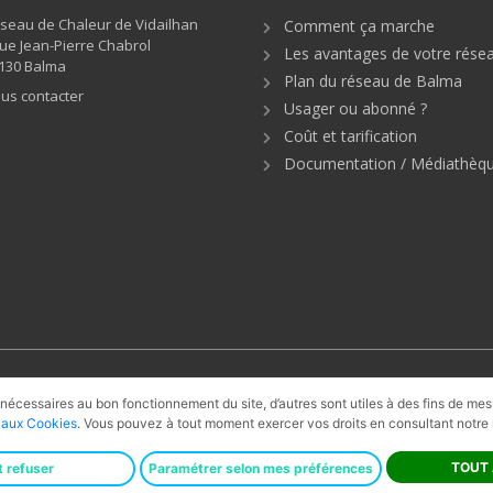
seau de Chaleur de Vidailhan
Comment ça marche
rue Jean-Pierre Chabrol
Les avantages de votre rése
130 Balma
Plan du réseau de Balma
us contacter
Usager ou abonné ?
Coût et tarification
Documentation / Médiathèq
ie
Solaire thermique
Récupération
UVE
 nécessaires au bon fonctionnement du site, d’autres sont utiles à des fins de me
e aux Cookies
. Vous pouvez à tout moment exercer vos droits en consultant notre 
s Légales
·
CGU
·
Accessibilité
·
Données personnelles
·
Cookies
·
Plan du s
TOUT
t refuser
Paramétrer selon mes préférences