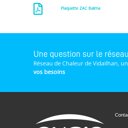
Plaquette ZAC Balma
Une question sur le résea
Réseau de Chaleur de Vidailhan, u
vos besoins
Conta