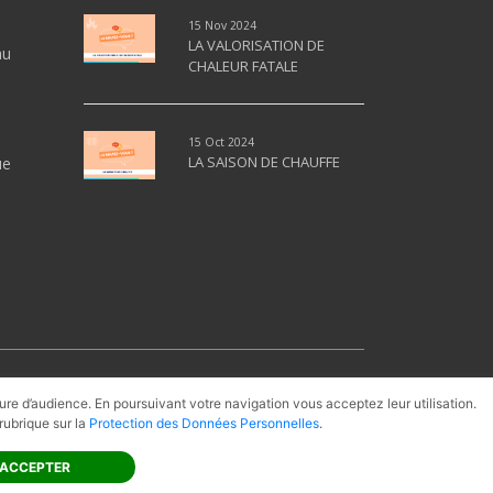
15 Nov 2024
LA VALORISATION DE
au
CHALEUR FATALE
15 Oct 2024
LA SAISON DE CHAUFFE
ue
PAC
Cogénération
Gaz Naturel
sure d’audience. En poursuivant votre navigation vous acceptez leur utilisation.
rubrique sur la
Protection des Données Personnelles
.
ite
Revenir en haut
 ACCEPTER