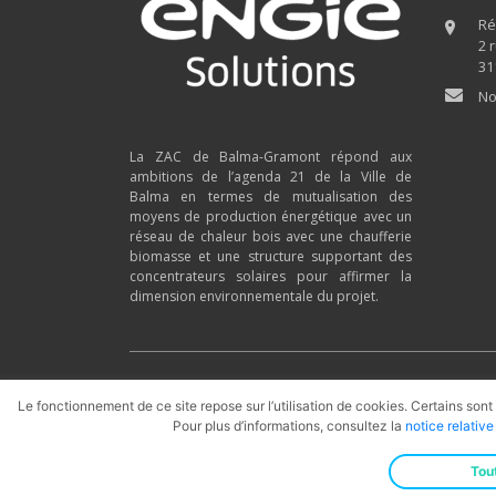
Ré
2 
31
No
La ZAC de Balma-Gramont répond aux
ambitions de l’agenda 21 de la Ville de
Balma en termes de mutualisation des
moyens de production énergétique avec un
réseau de chaleur bois avec une chaufferie
biomasse et une structure supportant des
concentrateurs solaires pour affirmer la
dimension environnementale du projet.
Rezomee.fr
Biomasse
Géotherm
Le fonctionnement de ce site repose sur l’utilisation de cookies. Certains sont
Pour plus d’informations, consultez la
notice relativ
© 2026
Engie Solutions
· Tous droits réservés ·
Mention
Tou