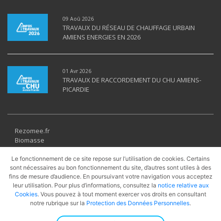
09 Aoû 2026
TRAVAUX DU RÉSEAU DE CHAUFFAGE URBAIN
AMIENS ENERGIES EN 2026
01 Avr 2026
TRAVAUX DE RACCORDEMENT DU CHU AMIENS-
PICARDIE
Rezomee.fr
Biomasse
Géothermie
Solaire thermique
Le fonctionnement de ce site repose sur l’utilisation de cookies. Certains
sont nécessaires au bon fonctionnement du site, d’autres sont utiles à des
Récupération
fins de mesure d’audience. En poursuivant votre navigation vous acceptez
UVE
leur utilisation. Pour plus d’informations, consultez la
notice relative aux
PAC
Cookies
. Vous pouvez à tout moment exercer vos droits en consultant
Cogénération
notre rubrique sur la
Protection des Données Personnelles
.
Gaz Naturel