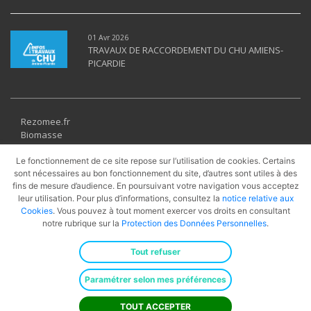
01 Avr 2026
TRAVAUX DE RACCORDEMENT DU CHU AMIENS-
PICARDIE
Rezomee.fr
Biomasse
Géothermie
Solaire thermique
Le fonctionnement de ce site repose sur l’utilisation de cookies. Certains
Récupération
sont nécessaires au bon fonctionnement du site, d’autres sont utiles à des
fins de mesure d’audience. En poursuivant votre navigation vous acceptez
UVE
leur utilisation. Pour plus d’informations, consultez la
notice relative aux
PAC
Cookies
. Vous pouvez à tout moment exercer vos droits en consultant
Cogénération
notre rubrique sur la
Protection des Données Personnelles
.
Gaz Naturel
Tout refuser
© 2026
Engie Solutions
· Tous droits réservés ·
Revenir en haut
Paramétrer selon mes préférences
Mentions Légales
·
CGU
·
Accessibilité
·
Données
personnelles
·
Cookies
·
Plan du site
TOUT ACCEPTER