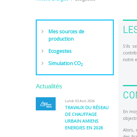
LE
Mes sources de
production
S'ils 
Ecogestes
contri
notre 
Simulation CO
2
Actualités
CO
Lundi 03 Aoû 2026
TRAVAUX DU RÉSEAU
En moy
DE CHAUFFAGE
objecti
URBAIN AMIENS
ENERGIES EN 2026
Alors,
des Fra