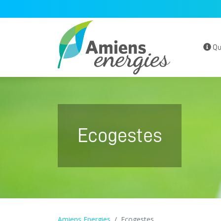
Qu
Ecogestes
Amiens Energies
Ecogestes