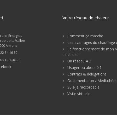
ct
Votre réseau de chaleur
iens Energies
Comment ça marche
 rue de la Vallée
Les avantages du chauffage 
000 Amiens
Le fonctionnement de mon r
 22 34 16 30
de chaleur
us contacter
Un réseau 4.0
cebook
Usager ou abonné ?
Contrats & délégations
Documentation / Médiathèq
Suis-je raccordable
Visite virtuelle
ie
Solaire thermique
Récupération
UVE